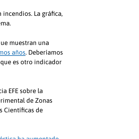
incendios. La gráfica,
uema.
 que muestran una
imos años
. Deberíamos
 que es otro indicador
ia EFE sobre la
erimental de Zonas
 Científicas de
sértica ha aumentado