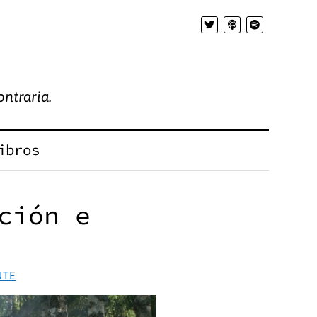
ntraria.
ibros
ción e
s
NTE