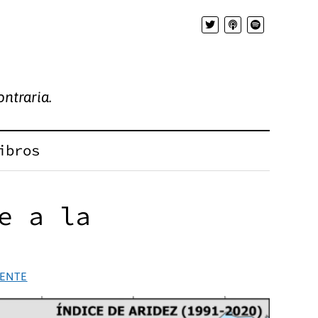
ntraria.
ibros
e a la
IENTE