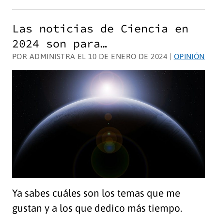
científicamente
sostenible
Las noticias de Ciencia en
soñar
2024 son para…
con
POR ADMINISTRA EL 10 DE ENERO DE 2024 |
OPINIÓN
la
eterna
juventud?
Ya sabes cuáles son los temas que me
gustan y a los que dedico más tiempo.