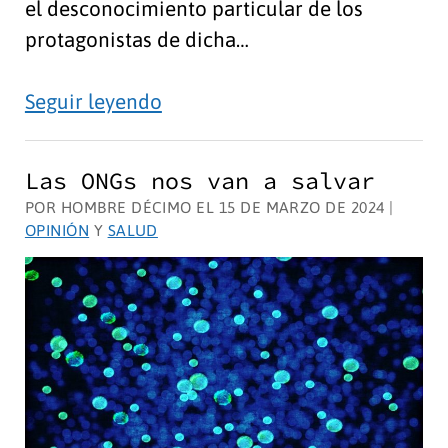
el desconocimiento particular de los
protagonistas de dicha…
La
Seguir leyendo
Tierra
gira
Las ONGs nos van a salvar
más
POR HOMBRE DÉCIMO EL 15 DE MARZO DE 2024 |
lentamente
OPINIÓN
Y
SALUD
por
el
Calentamiento
Global