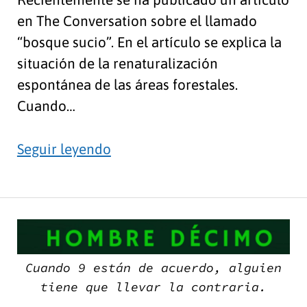
en The Conversation sobre el llamado
“bosque sucio”. En el artículo se explica la
situación de la renaturalización
espontánea de las áreas forestales.
Cuando…
El
Seguir leyendo
bosque
sucio,
¿es
H
bueno
D
o
Cuando 9 están de acuerdo, alguien
malo?
tiene que llevar la contraria.