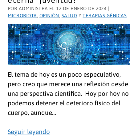
eterna juventud?
salvar
POR ADMINISTRA EL 12 DE ENERO DE 2024 |
MICROBIOTA
,
OPINIÓN
,
SALUD
Y
TERAPIAS GÉNICAS
El tema de hoy es un poco especulativo,
pero creo que merece una reflexión desde
una perspectiva científica. Hoy por hoy no
podemos detener el deterioro físico del
cuerpo, aunque…
¿Es
Seguir leyendo