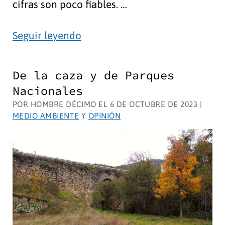
cifras son poco fiables. …
Concienciar
Seguir leyendo
con
mentiras
De la caza y de Parques
no
Nacionales
es
POR HOMBRE DÉCIMO EL 6 DE OCTUBRE DE 2023 |
buena
MEDIO AMBIENTE
Y
OPINIÓN
idea