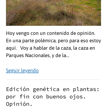
Hoy vengo con un contenido de opinión.
En una parte polémica, pero para eso estoy
aquí. Voy a hablar de la caza, la caza en
Parques Nacionales, y de la…
De
Seguir leyendo
la
caza
Edición genética en plantas:
y
por fin con buenos ojos.
de
Opinión.