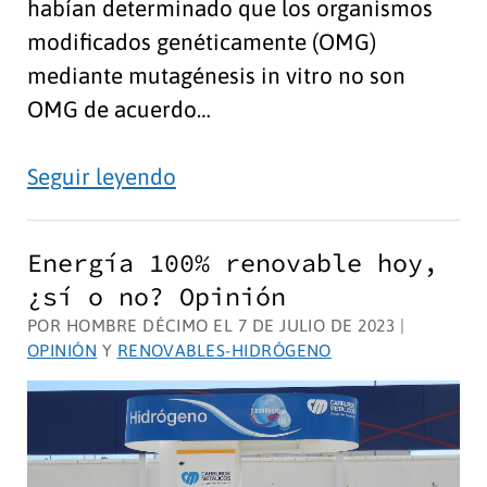
habían determinado que los organismos
modificados genéticamente (OMG)
mediante mutagénesis in vitro no son
OMG de acuerdo…
Edición
Seguir leyendo
genética
en
Energía 100% renovable hoy,
plantas:
¿sí o no? Opinión
por
POR HOMBRE DÉCIMO EL 7 DE JULIO DE 2023 |
fin
OPINIÓN
Y
RENOVABLES-HIDRÓGENO
con
buenos
ojos.
Opinión.