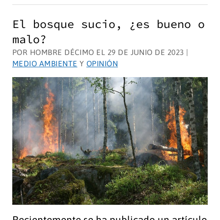
renovable
El bosque sucio, ¿es bueno o
hoy,
malo?
¿sí
POR HOMBRE DÉCIMO EL 29 DE JUNIO DE 2023 |
o
MEDIO AMBIENTE
Y
OPINIÓN
no?
Opinión
Recientemente se ha publicado un artículo