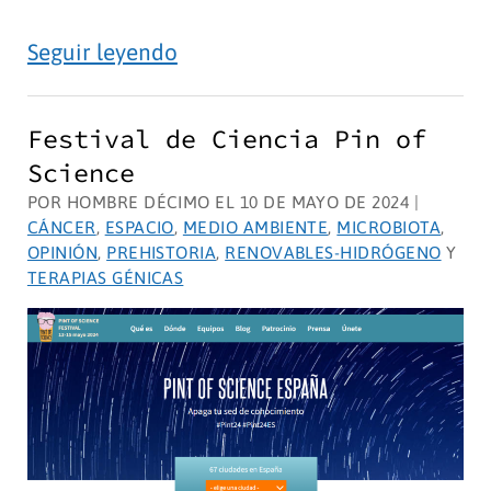
Antibióticos
Seguir leyendo
provenientes
de
Festival de Ciencia Pin of
bacterias
Science
POR HOMBRE DÉCIMO EL 10 DE MAYO DE 2024 |
CÁNCER
,
ESPACIO
,
MEDIO AMBIENTE
,
MICROBIOTA
,
OPINIÓN
,
PREHISTORIA
,
RENOVABLES-HIDRÓGENO
Y
TERAPIAS GÉNICAS