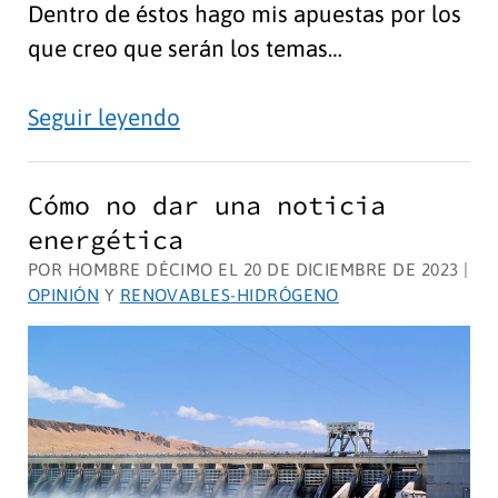
Dentro de éstos hago mis apuestas por los
que creo que serán los temas…
Las
Seguir leyendo
noticias
de
Cómo no dar una noticia
Ciencia
energética
en
POR HOMBRE DÉCIMO EL 20 DE DICIEMBRE DE 2023 |
2024
OPINIÓN
Y
RENOVABLES-HIDRÓGENO
son
para…